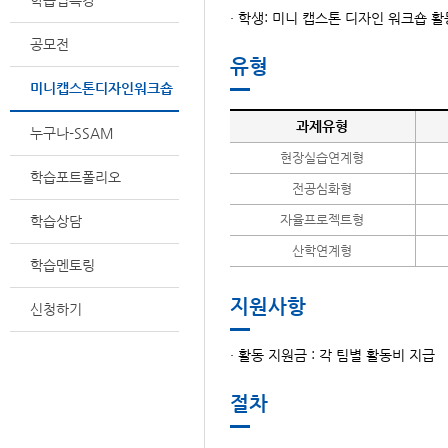
학습법특강
· 학생: 미니 캡스톤 디자인 워크숍 
공모전
유형
미니캡스톤디자인워크숍
과제유형
누구나-SSAM
현장실습연계형
학습포트폴리오
전공심화형
자율프로젝트형
학습상담
산학연계형
학습멘토링
지원사항
신청하기
· 활동 지원금 : 각 팀별 활동비 지급
절차